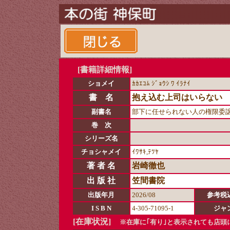
[書籍詳細情報]
ショメイ
ｶｶｴｺﾑ ｼﾞｮｳｼ ﾜ ｲﾗﾅｲ
書 名
抱え込む上司はいらない
副書名
部下に任せられない人の権限委
巻 次
シリーズ名
チョシャメイ
ｲﾜｻｷ,ﾃﾂﾔ
著 者 名
岩崎徹也
出 版 社
笠間書院
出版年月
2026/08
参考税
I S B N
4-305-71095-1
ジャ
[在庫状況]
※在庫に｢有り｣と表示されても店頭