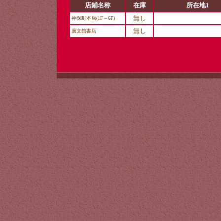
店鋪名称
在庫
所在地1
無し
神保町本店(1F～6F)
無し
廣文館書店