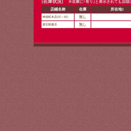
[在庫状況]
※在庫に｢有り｣と表示されても店頭
店鋪名称
在庫
所在地1
無し
神保町本店(1F～6F)
無し
廣文館書店