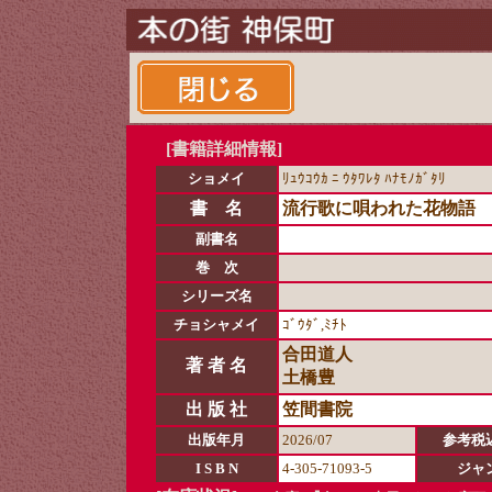
[書籍詳細情報]
ショメイ
ﾘｭｳｺｳｶ ﾆ ｳﾀﾜﾚﾀ ﾊﾅﾓﾉｶﾞﾀﾘ
書 名
流行歌に唄われた花物語
副書名
巻 次
シリーズ名
チョシャメイ
ｺﾞｳﾀﾞ,ﾐﾁﾄ
合田道人
著 者 名
土橋豊
出 版 社
笠間書院
出版年月
2026/07
参考税
I S B N
4-305-71093-5
ジャ