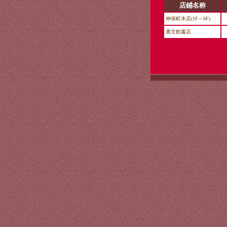
店鋪名称
神保町本店(1F～6F)
廣文館書店