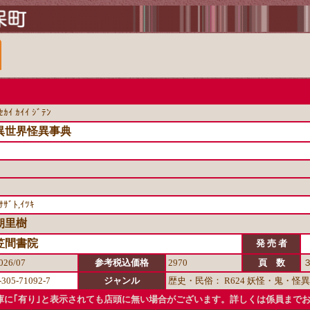
ｾｶｲ ｶｲｲ ｼﾞﾃﾝ
異世界怪異事典
ｻｻﾞﾄ,ｲﾂｷ
朝里樹
笠間書院
発 売 者
026/07
参考税込価格
2970
頁 数
-305-71092-7
ジャンル
歴史・民俗： R624 妖怪・鬼・怪異
に｢有り｣と表示されても店頭に無い場合がございます。詳しくは係員まで