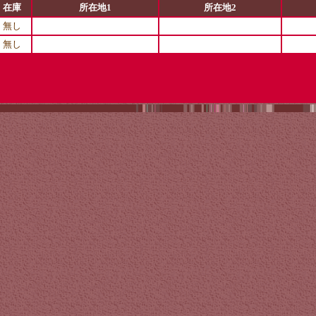
在庫
所在地1
所在地2
無し
無し