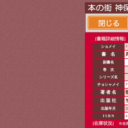
[書籍詳細情報]
ショメイ
ｲ
書 名
副書名
巻 次
シリーズ名
チョシャメイ
ｱ
著 者 名
出 版 社
出版年月
2
I S B N
4
[在庫状況]
※在庫