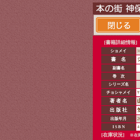
[書籍詳細情報]
ショメイ
ｼ
書 名
副書名
巻 次
シリーズ名
チョシャメイ
ﾔ
著 者 名
出 版 社
出版年月
2
I S B N
4
[在庫状況]
※在庫