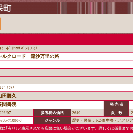
ﾙｸﾛ-ﾄﾞ ﾘｭｳｻ ﾊﾞﾝﾘ ﾉ ﾐﾁ
シルクロード 流沙万里の路
ﾏﾀﾞ,ｶﾂﾋｻ
山田勝久
笠間書院
発 売 者
026/07
参考税込価格
2640
頁 数
-305-71090-0
ジャンル
歴史・民俗： R248 中央・北ア
に｢有り｣と表示されても店頭に無い場合がございます。詳しくは係員まで