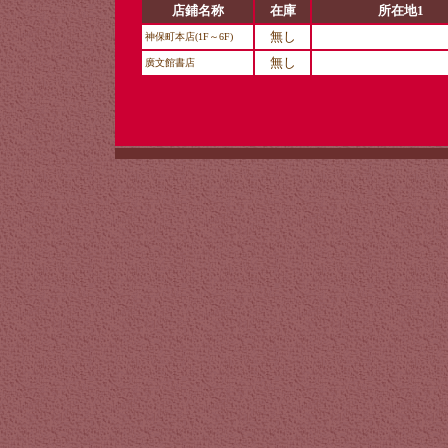
店鋪名称
在庫
所在地1
無し
神保町本店(1F～6F)
無し
廣文館書店