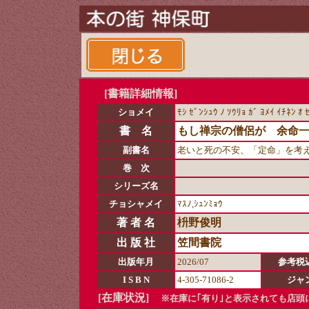
[書籍詳細情報]
ショメイ
ﾓｼ ｾﾞﾝｼｭｳ ﾉ ｿｳﾘｮ ｶﾞ ﾖﾒｲ ｲﾁﾈﾝ ｵ
書 名
もし禅宗の僧侶が 余命
副書名
老いと死の不安、「定命」を考
巻 次
シリーズ名
チョシャメイ
ﾏｽﾉ,ｼｭﾝﾐｮｳ
著 者 名
枡野俊明
出 版 社
笠間書院
出版年月
2026/07
参考税
I S B N
4-305-71086-2
ジャ
[在庫状況]
※在庫に｢有り｣と表示されても店頭