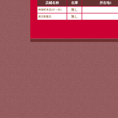
店鋪名称
在庫
所在地1
無し
神保町本店(1F～6F)
無し
廣文館書店