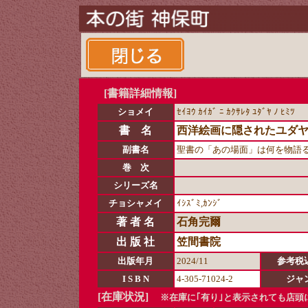
[書籍詳細情報]
ショメイ
ｾｲﾖｳ ｶｲｶﾞ ﾆ ｶｸｻﾚﾀ ﾕﾀﾞﾔ ﾉ ﾋﾐﾂ
書 名
西洋絵画に隠されたユダ
副書名
聖書の「あの場面」は何を物語
巻 次
シリーズ名
チョシャメイ
ｲｼｽﾞﾐ,ｶﾝｼﾞ
著 者 名
石角完爾
出 版 社
笠間書院
出版年月
2024/11
参考税
I S B N
4-305-71024-2
ジャ
[在庫状況]
※在庫に｢有り｣と表示されても店頭