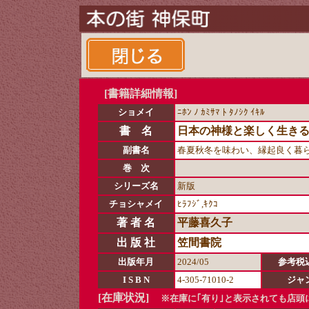
[書籍詳細情報]
ショメイ
ﾆﾎﾝ ﾉ ｶﾐｻﾏ ﾄ ﾀﾉｼｸ ｲｷﾙ
書 名
日本の神様と楽しく生き
副書名
春夏秋冬を味わい、縁起良く暮
巻 次
シリーズ名
新版
チョシャメイ
ﾋﾗﾌｼﾞ,ｷｸｺ
著 者 名
平藤喜久子
出 版 社
笠間書院
出版年月
2024/05
参考税
I S B N
4-305-71010-2
ジャ
[在庫状況]
※在庫に｢有り｣と表示されても店頭