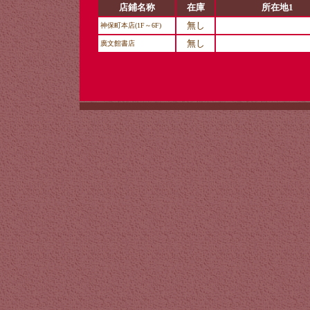
店鋪名称
在庫
所在地1
無し
神保町本店(1F～6F)
無し
廣文館書店