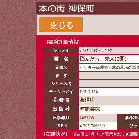
[書籍詳細情報]
ショメイ
ﾅﾔﾝﾀﾞﾗ ｾﾝｼﾞﾝﾆ ｷｹ
書 名
悩んだら、先人に聞け！
副書名
センター倫理で日本の思考の型
巻 次
シリーズ名
チョシャメイ
ｱｲｻﾞﾜ,ｵｻﾑ
著 者 名
相澤理
出 版 社
笠間書院
出版年月
2022/08
参考税
I S B N
4-305-70966-X
ジャ
[在庫状況]
※在庫に｢有り｣と表示されても店頭