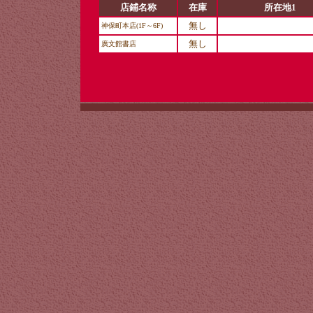
店鋪名称
在庫
所在地1
無し
神保町本店(1F～6F)
無し
廣文館書店