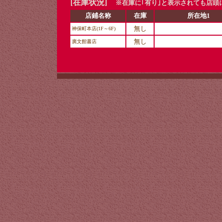
[在庫状況]
※在庫に｢有り｣と表示されても店頭
店鋪名称
在庫
所在地1
無し
神保町本店(1F～6F)
無し
廣文館書店