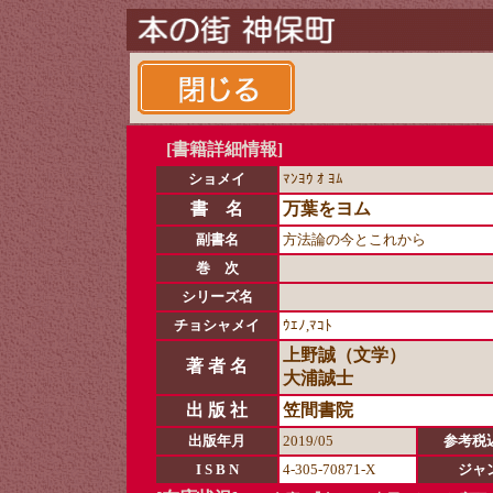
[書籍詳細情報]
ショメイ
ﾏﾝﾖｳ ｵ ﾖﾑ
書 名
万葉をヨム
副書名
方法論の今とこれから
巻 次
シリーズ名
チョシャメイ
ｳｴﾉ,ﾏｺﾄ
上野誠（文学）
著 者 名
大浦誠士
出 版 社
笠間書院
出版年月
2019/05
参考税
I S B N
4-305-70871-X
ジャ