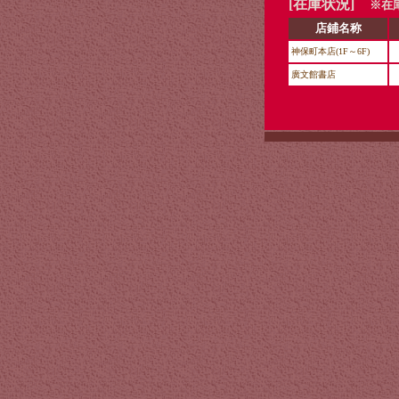
[在庫状況]
※在庫
店鋪名称
神保町本店(1F～6F)
廣文館書店