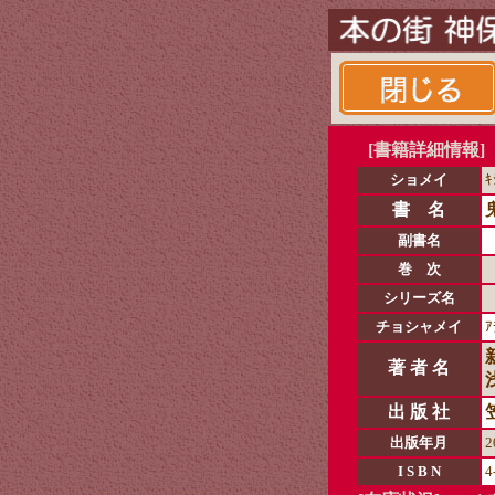
[書籍詳細情報]
ショメイ
ｷ
書 名
副書名
巻 次
シリーズ名
チョシャメイ
ｱ
著 者 名
出 版 社
出版年月
2
I S B N
4