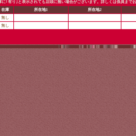
に｢有り｣と表示されても店頭に無い場合がございます。詳しくは係員まで
在庫
所在地1
所在地2
無し
無し