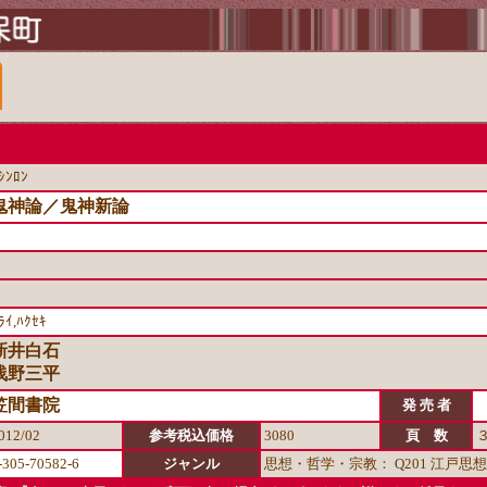
ｼﾝﾛﾝ
鬼神論／鬼神新論
ﾗｲ,ﾊｸｾｷ
新井白石
浅野三平
笠間書院
発 売 者
012/02
参考税込価格
3080
頁 数
-305-70582-6
ジャンル
思想・哲学・宗教： Q201 江戸思想