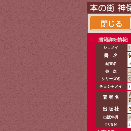
[書籍詳細情報]
ショメイ
ﾂ
書 名
副書名
巻 次
シリーズ名
チョシャメイ
ﾖ
著 者 名
出 版 社
出版年月
2
I S B N
4