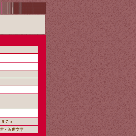
１６７ｐ
中世～近世文学