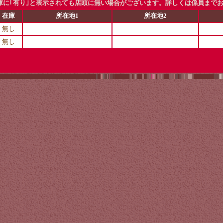
に｢有り｣と表示されても店頭に無い場合がございます。詳しくは係員まで
在庫
所在地1
所在地2
無し
無し