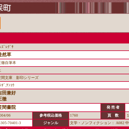
ﾚｽﾞﾚｸﾞｻ
徒然草
正徹自筆本
上
笠間文庫 影印シリーズ
ｼﾀﾞ,ｹﾝｺｳ
吉田兼好
正徹
笠間書院
発 売 者
004/06
参考税込価格
1760
頁 数
-305-70401-3
ジャンル
文学・ノンフィクション： A082 