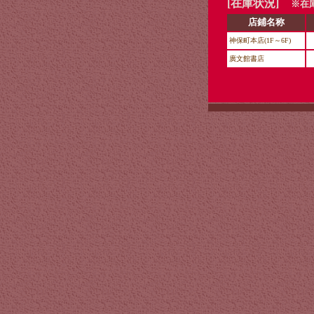
[在庫状況]
※在庫
店鋪名称
神保町本店(1F～6F)
廣文館書店