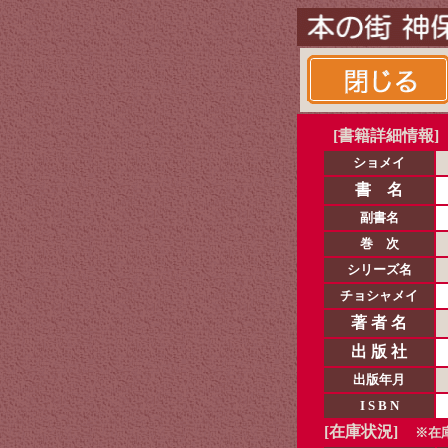
[書籍詳細情報]
ショメイ
書 名
副書名
巻 次
シリーズ名
チョシャメイ
著 者 名
出 版 社
出版年月
I S B N
[在庫状況]
※在庫