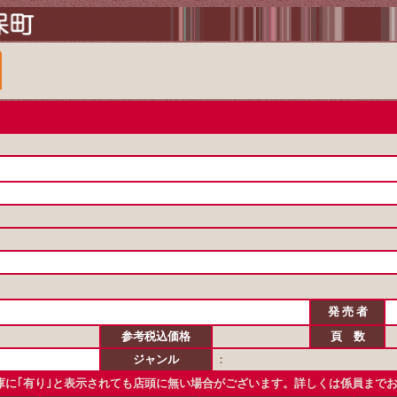
発 売 者
参考税込価格
頁 数
ジャンル
：
に｢有り｣と表示されても店頭に無い場合がございます。詳しくは係員まで