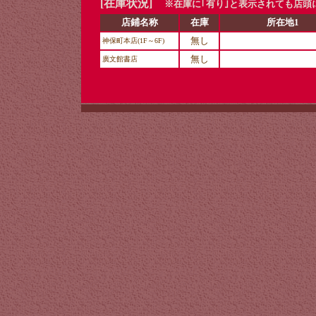
[在庫状況]
※在庫に｢有り｣と表示されても店頭
店鋪名称
在庫
所在地1
無し
神保町本店(1F～6F)
無し
廣文館書店