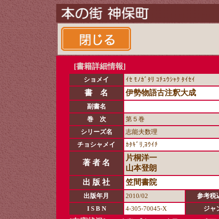
[書籍詳細情報]
ショメイ
ｲｾ ﾓﾉｶﾞﾀﾘ ｺﾁｭｳｼｬｸ ﾀｲｾｲ
書 名
伊勢物語古注釈大成
副書名
巻 次
第５巻
シリーズ名
志能夫数理
チョシャメイ
ｶﾀｷﾞﾘ,ﾖｳｲﾁ
片桐洋一
著 者 名
山本登朗
出 版 社
笠間書院
出版年月
2010/02
参考税
I S B N
4-305-70045-X
ジャ