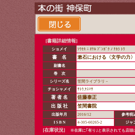
[書籍詳細情報]
ショメイ
ｿｳｾｷ ﾆ ｵｹﾙ ﾌﾞﾝｶﾞｸ ﾉ ﾁｶﾗ ﾄﾜ
書 名
漱石における〈文学の力
副書名
巻 次
シリーズ名
笠間ライブラリ－
チョシャメイ
ｻﾄｳ,ﾔｽﾏｻ
著 者 名
佐藤泰正
出 版 社
笠間書院
出版年月
2016/12
参考税
I S B N
4-305-60265-2
ジャ
[在庫状況]
※在庫に｢有り｣と表示されても店頭