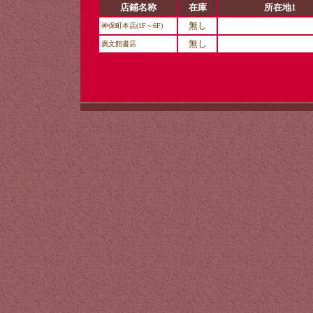
店鋪名称
在庫
所在地1
無し
神保町本店(1F～6F)
無し
廣文館書店