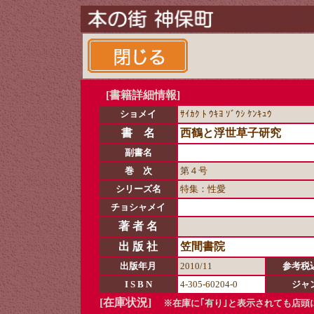
[書籍詳細情報]
ショメイ
ｻｲｶｸ ﾄ ｳｷﾖ ｿﾞｳｼ ｹﾝｷｭｳ
書 名
西鶴と浮世草子研究
副書名
巻 次
第４号
シリーズ名
特集：性愛
チョシャメイ
著 者 名
出 版 社
笠間書院
出版年月
2010/11
参考税
I S B N
4-305-60204-0
ジャ
[在庫状況]
※在庫に｢有り｣と表示されても店頭