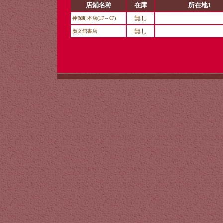
店鋪名称
在庫
所在地1
無し
神保町本店(1F～6F)
無し
廣文館書店