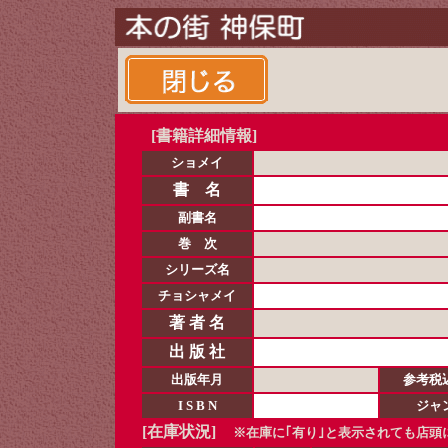
[書籍詳細情報]
ショメイ
書 名
副書名
巻 次
シリーズ名
チョシャメイ
著 者 名
出 版 社
出版年月
参考税
I S B N
ジャ
[在庫状況]
※在庫に｢有り｣と表示されても店頭