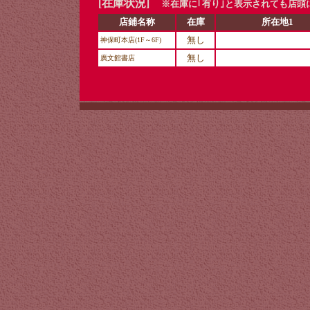
[在庫状況]
※在庫に｢有り｣と表示されても店頭
店鋪名称
在庫
所在地1
無し
神保町本店(1F～6F)
無し
廣文館書店