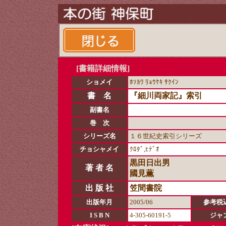
[書籍詳細情報]
ショメイ
ﾎｿｶﾜ ﾘｮｳｹｷ ｻｸｲﾝ
書 名
『細川両家記』索引
副書名
巻 次
シリーズ名
１６世紀史索引シリーズ
チョシャメイ
ｸﾛﾀﾞ,ﾋﾃﾞｵ
黒田日出男
著 者 名
國見薫
出 版 社
笠間書院
出版年月
2005/06
参考税
I S B N
4-305-60191-5
ジャ