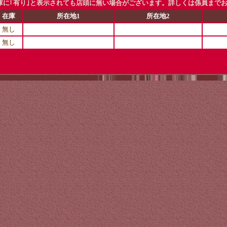
に｢有り｣と表示されても店頭に無い場合がございます。詳しくは係員まで
在庫
所在地1
所在地2
無し
無し