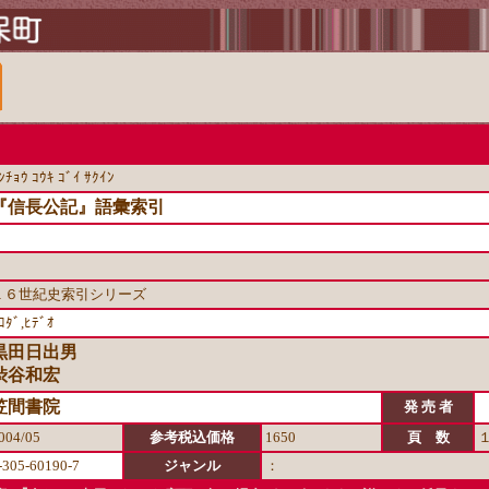
ﾝﾁｮｳ ｺｳｷ ｺﾞｲ ｻｸｲﾝ
『信長公記』語彙索引
１６世紀史索引シリーズ
ﾛﾀﾞ,ﾋﾃﾞｵ
黒田日出男
渋谷和宏
笠間書院
発 売 者
004/05
参考税込価格
1650
頁 数
-305-60190-7
ジャンル
：