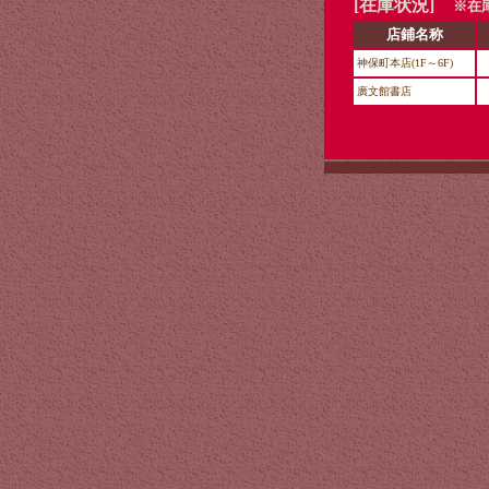
[在庫状況]
※在庫
店鋪名称
神保町本店(1F～6F)
廣文館書店