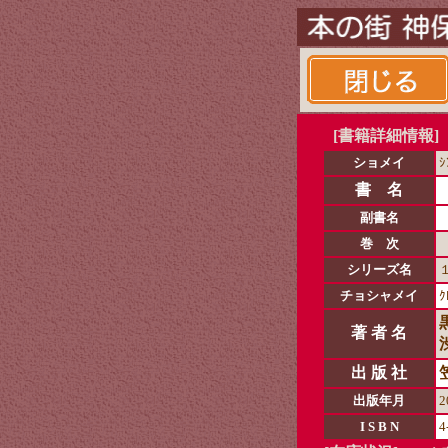
[書籍詳細情報]
ショメイ
ｼ
書 名
副書名
巻 次
シリーズ名
チョシャメイ
ｸ
著 者 名
出 版 社
出版年月
2
I S B N
4