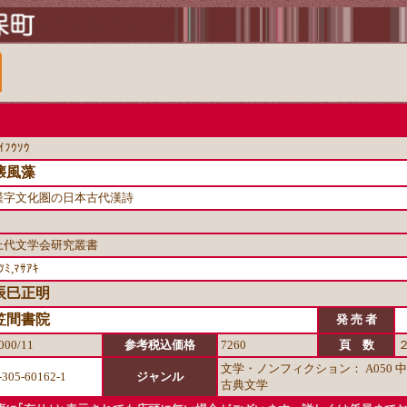
ｲﾌｳｿｳ
懐風藻
漢字文化圏の日本古代漢詩
上代文学会研究叢書
ﾂﾐ,ﾏｻｱｷ
辰巳正明
笠間書院
発 売 者
000/11
参考税込価格
7260
頁 数
文学・ノンフィクション： A050
-305-60162-1
ジャンル
古典文学