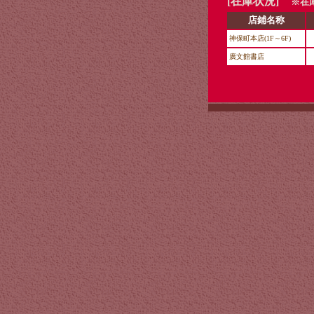
[在庫状況]
※在庫
店鋪名称
神保町本店(1F～6F)
廣文館書店