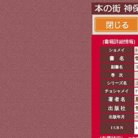
[書籍詳細情報]
ショメイ
ｶ
書 名
副書名
巻 次
シリーズ名
チョシャメイ
ﾀ
著 者 名
出 版 社
出版年月
2
I S B N
4