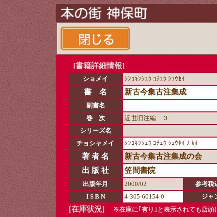
[書籍詳細情報]
ショメイ
ｼﾝｺｷﾝｼｭｳ ｺﾁｭｳ ｼｭｳｾｲ
書 名
新古今集古注集成
副書名
巻 次
近世旧注編 ３
シリーズ名
チョシャメイ
ｼﾝｺｷﾝｼｭｳ ｺﾁｭｳ ｼｭｳｾｲ ﾉ ｶｲ
著 者 名
新古今集古注集成の会
出 版 社
笠間書院
出版年月
2000/02
参考税
I S B N
4-305-60154-0
ジャ
[在庫状況]
※在庫に｢有り｣と表示されても店頭