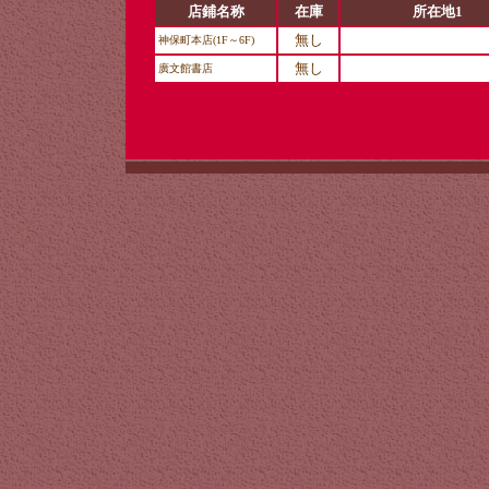
店鋪名称
在庫
所在地1
無し
神保町本店(1F～6F)
無し
廣文館書店