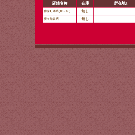
店鋪名称
在庫
所在地1
無し
神保町本店(1F～6F)
無し
廣文館書店