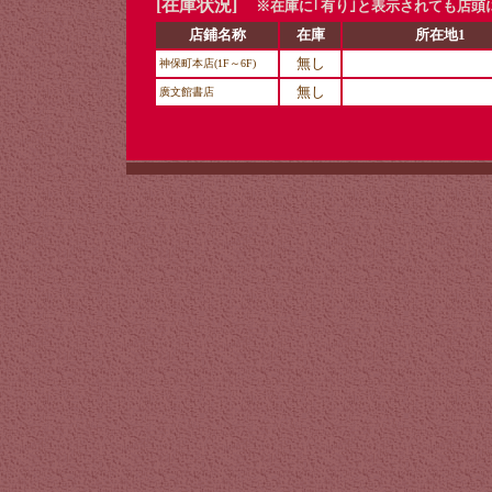
[在庫状況]
※在庫に｢有り｣と表示されても店頭
店鋪名称
在庫
所在地1
無し
神保町本店(1F～6F)
無し
廣文館書店