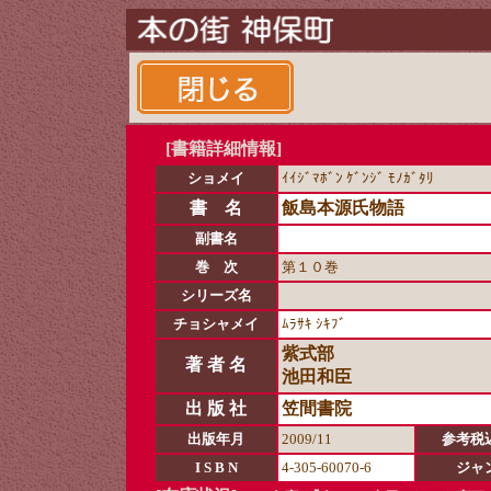
[書籍詳細情報]
ショメイ
ｲｲｼﾞﾏﾎﾞﾝ ｹﾞﾝｼﾞ ﾓﾉｶﾞﾀﾘ
書 名
飯島本源氏物語
副書名
巻 次
第１０巻
シリーズ名
チョシャメイ
ﾑﾗｻｷ ｼｷﾌﾞ
紫式部
著 者 名
池田和臣
出 版 社
笠間書院
出版年月
2009/11
参考税
I S B N
4-305-60070-6
ジャ