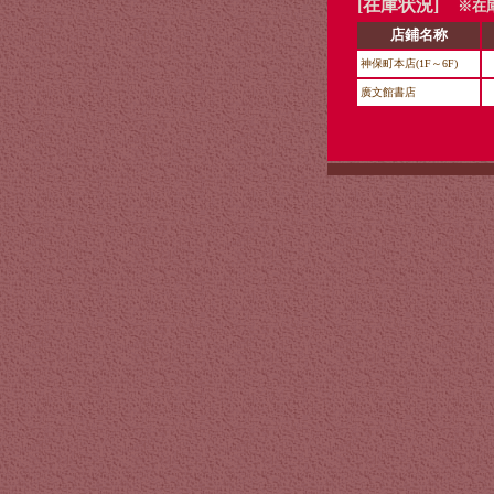
[在庫状況]
※在庫
店鋪名称
神保町本店(1F～6F)
廣文館書店