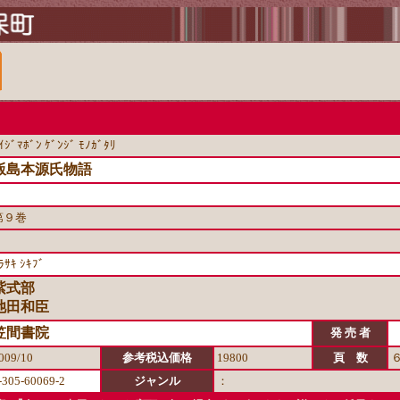
ｲｼﾞﾏﾎﾞﾝ ｹﾞﾝｼﾞ ﾓﾉｶﾞﾀﾘ
飯島本源氏物語
第９巻
ﾗｻｷ ｼｷﾌﾞ
紫式部
池田和臣
笠間書院
発 売 者
009/10
参考税込価格
19800
頁 数
-305-60069-2
ジャンル
：