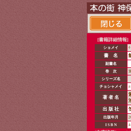
[書籍詳細情報]
ショメイ
ｲ
書 名
副書名
巻 次
シリーズ名
チョシャメイ
ﾑ
著 者 名
出 版 社
出版年月
2
I S B N
4