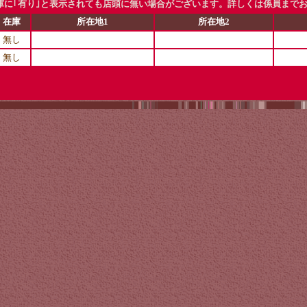
に｢有り｣と表示されても店頭に無い場合がございます。詳しくは係員まで
在庫
所在地1
所在地2
無し
無し