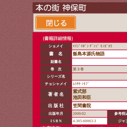
[書籍詳細情報]
ショメイ
ｲｲｼﾞﾏﾎﾞﾝ ｹﾞﾝｼﾞ ﾓﾉｶﾞﾀﾘ
書 名
飯島本源氏物語
副書名
巻 次
第３巻
シリーズ名
チョシャメイ
ﾑﾗｻｷ ｼｷﾌﾞ
紫式部
著 者 名
池田和臣
出 版 社
笠間書院
出版年月
2009/02
参考税
I S B N
4-305-60063-3
ジャ