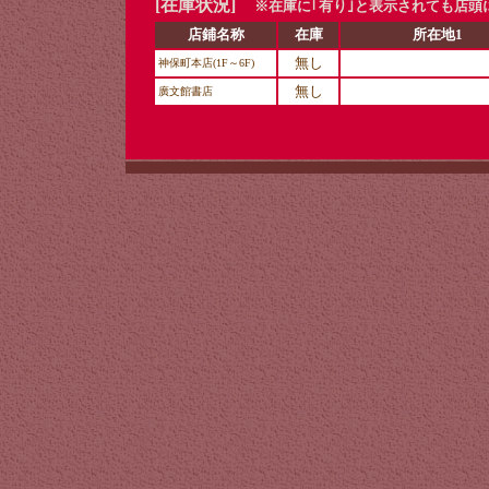
[在庫状況]
※在庫に｢有り｣と表示されても店頭
店鋪名称
在庫
所在地1
無し
神保町本店(1F～6F)
無し
廣文館書店