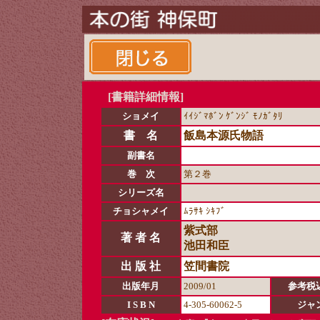
[書籍詳細情報]
ショメイ
ｲｲｼﾞﾏﾎﾞﾝ ｹﾞﾝｼﾞ ﾓﾉｶﾞﾀﾘ
書 名
飯島本源氏物語
副書名
巻 次
第２巻
シリーズ名
チョシャメイ
ﾑﾗｻｷ ｼｷﾌﾞ
紫式部
著 者 名
池田和臣
出 版 社
笠間書院
出版年月
2009/01
参考税
I S B N
4-305-60062-5
ジャ