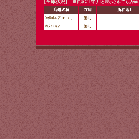
[在庫状況]
※在庫に｢有り｣と表示されても店頭
店鋪名称
在庫
所在地1
無し
神保町本店(1F～6F)
無し
廣文館書店