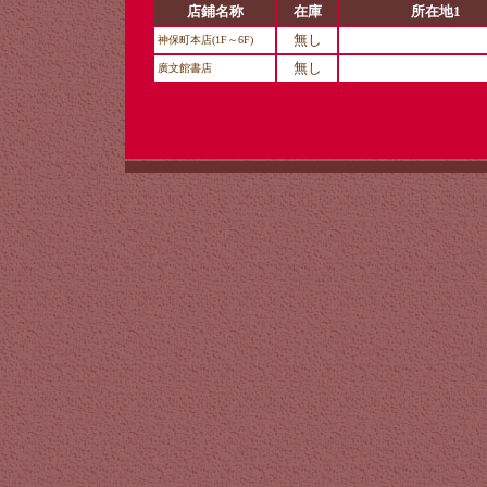
店鋪名称
在庫
所在地1
無し
神保町本店(1F～6F)
無し
廣文館書店