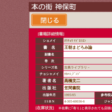
[書籍詳細情報]
ショメイ
ｵｳﾁｮｳ ﾏﾄﾞﾛﾐﾛﾝ
書 名
王朝まどろみ論
副書名
巻 次
シリーズ名
古典ライブラリ－
チョシャメイ
ﾀｶﾊｼ,ﾌﾞﾝｼﾞ
著 者 名
高橋文二
出 版 社
笠間書院
出版年月
1995/05
参考税
I S B N
4-305-60036-6
ジャ
[在庫状況]
※在庫に｢有り｣と表示されても店頭