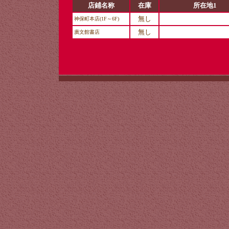
店鋪名称
在庫
所在地1
無し
神保町本店(1F～6F)
無し
廣文館書店