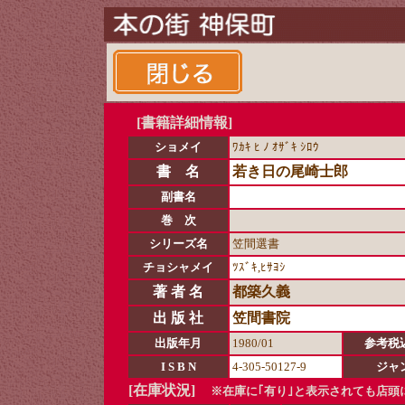
[書籍詳細情報]
ショメイ
ﾜｶｷ ﾋ ﾉ ｵｻﾞｷ ｼﾛｳ
書 名
若き日の尾崎士郎
副書名
巻 次
シリーズ名
笠間選書
チョシャメイ
ﾂｽﾞｷ,ﾋｻﾖｼ
著 者 名
都築久義
出 版 社
笠間書院
出版年月
1980/01
参考税
I S B N
4-305-50127-9
ジャ
[在庫状況]
※在庫に｢有り｣と表示されても店頭