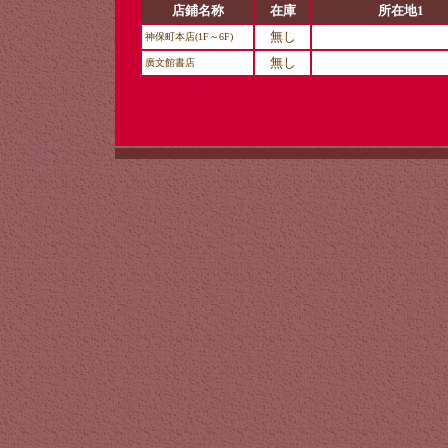
店鋪名称
在庫
所在地1
無し
神保町本店(1F～6F)
無し
廣文館書店