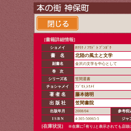
[書籍詳細情報]
ショメイ
ﾎｸﾘｸ ﾉ ﾌｳﾄﾞ ﾄ ﾌﾞﾝｶﾞｸ
書 名
北陸の風土と文学
副書名
金沢の文学を中心として
巻 次
シリーズ名
笠間選書
チョシャメイ
ﾌｼﾞﾓﾄ,ﾄｸﾒｲ
著 者 名
藤本徳明
出 版 社
笠間書院
出版年月
2008/04
参考税
I S B N
4-305-50065-5
ジャ
[在庫状況]
※在庫に｢有り｣と表示されても店頭