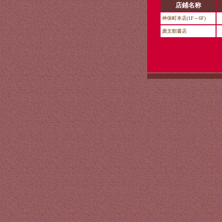
店鋪名称
神保町本店(1F～6F)
廣文館書店