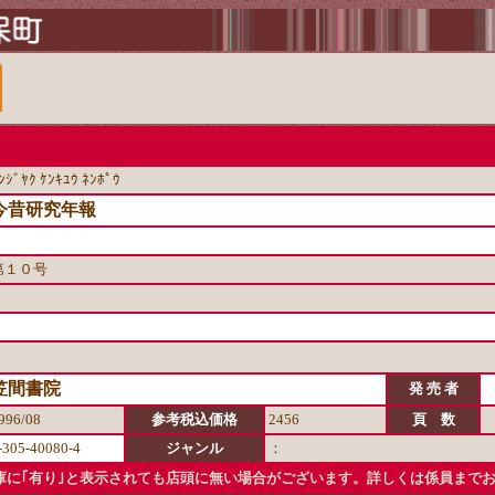
ﾝｼﾞﾔｸ ｹﾝｷﾕｳ ﾈﾝﾎﾟｳ
今昔研究年報
第１０号
笠間書院
発 売 者
996/08
参考税込価格
2456
頁 数
-305-40080-4
ジャンル
：
に｢有り｣と表示されても店頭に無い場合がございます。詳しくは係員まで