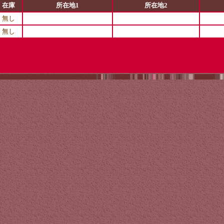
在庫
所在地1
所在地2
無し
無し