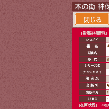
[書籍詳細情報]
ショメイ
ｺ
書 名
副書名
巻 次
シリーズ名
チョシャメイ
著 者 名
出 版 社
出版年月
1
I S B N
4
[在庫状況]
※在庫