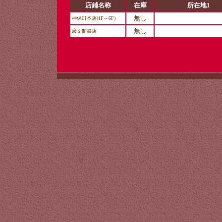
店鋪名称
在庫
所在地1
無し
神保町本店(1F～6F)
無し
廣文館書店