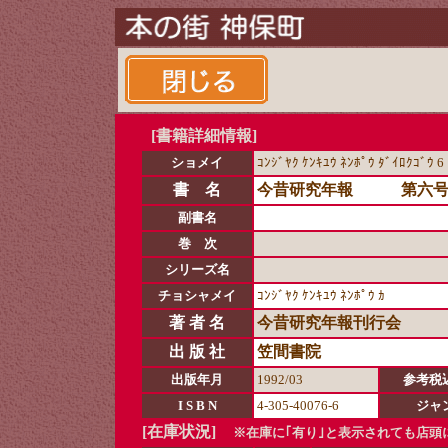
[書籍詳細情報]
ショメイ
ｺﾝｼﾞﾔｸ ｹﾝｷﾕｳ ﾈﾝﾎﾟｳ ﾀﾞｲﾛｸｺﾞｳ 6
書 名
今昔研究年報 第六
副書名
巻 次
シリーズ名
チョシャメイ
ｺﾝｼﾞﾔｸ ｹﾝｷﾕｳ ﾈﾝﾎﾟｳ ｶ
著 者 名
今昔研究年報刊行会
出 版 社
笠間書院
出版年月
1992/03
参考税
I S B N
4-305-40076-6
ジャ
[在庫状況]
※在庫に｢有り｣と表示されても店頭