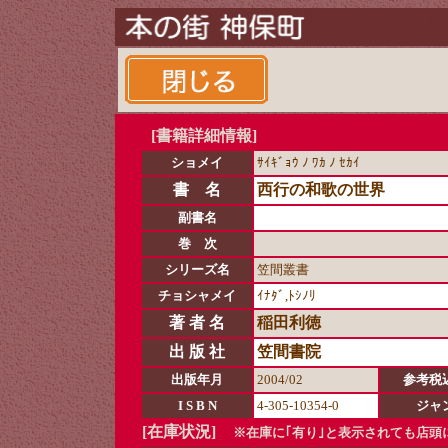
[書籍詳細情報]
ショメイ
ｻｲｷﾞｮｳ ﾉ ﾜｶ ﾉ ｾｶｲ
書 名
西行の和歌の世界
副書名
巻 次
シリーズ名
笠間叢書
チョシャメイ
ｲﾅﾀﾞ,ﾄｼﾉﾘ
著 者 名
稲田利徳
出 版 社
笠間書院
出版年月
2004/02
参考税
I S B N
4-305-10354-0
ジャ
[在庫状況]
※在庫に｢有り｣と表示されても店頭