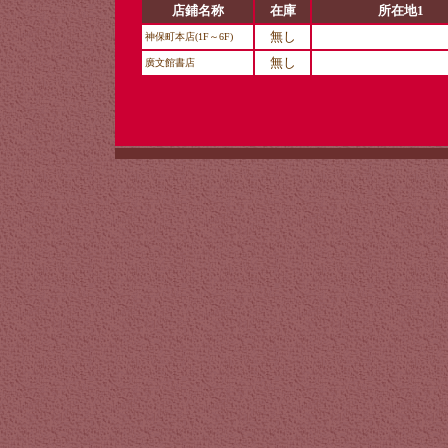
店鋪名称
在庫
所在地1
無し
神保町本店(1F～6F)
無し
廣文館書店