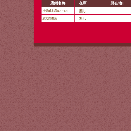
店鋪名称
在庫
所在地1
無し
神保町本店(1F～6F)
無し
廣文館書店