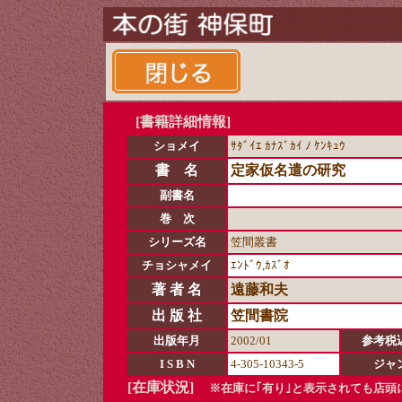
[書籍詳細情報]
ショメイ
ｻﾀﾞｲｴ ｶﾅｽﾞｶｲ ﾉ ｹﾝｷｭｳ
書 名
定家仮名遣の研究
副書名
巻 次
シリーズ名
笠間叢書
チョシャメイ
ｴﾝﾄﾞｳ,ｶｽﾞｵ
著 者 名
遠藤和夫
出 版 社
笠間書院
出版年月
2002/01
参考税
I S B N
4-305-10343-5
ジャ
[在庫状況]
※在庫に｢有り｣と表示されても店頭