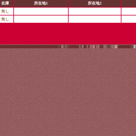
在庫
所在地1
所在地2
無し
無し