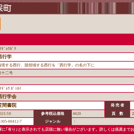
ｲｷﾞｮｳｶﾞｸ
西行学
越境する西行、脱領域する西行を「西行学」の名の下に
第十二号
ｲｷﾞｮｳ ｶﾞｯｶｲ
西行学会
笠間書院
発 売 者
021/10
参考税込価格
4620
頁 数
-305-00412-7
ジャンル
：
に｢有り｣と表示されても店頭に無い場合がございます。詳しくは係員まで