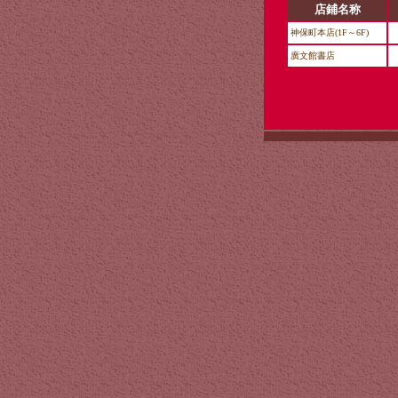
店鋪名称
神保町本店(1F～6F)
廣文館書店