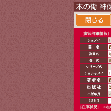
[書籍詳細情報]
ショメイ
ｻ
書 名
副書名
巻 次
シリーズ名
チョシャメイ
ｻ
著 者 名
出 版 社
出版年月
2
I S B N
4
[在庫状況]
※在庫