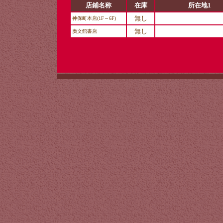
店鋪名称
在庫
所在地1
無し
神保町本店(1F～6F)
無し
廣文館書店