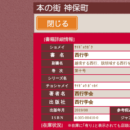
[書籍詳細情報]
ショメイ
ｻｲｷﾞｮｳｶﾞｸ
書 名
西行学
副書名
越境する西行、脱領域する西行
巻 次
第十号
シリーズ名
チョシャメイ
ｻｲｷﾞｮｳ ｶﾞｯｶｲ
著 者 名
西行学会
出 版 社
西行学会
出版年月
2019/08
参考税
I S B N
4-305-00410-0
ジャ
[在庫状況]
※在庫に｢有り｣と表示されても店頭