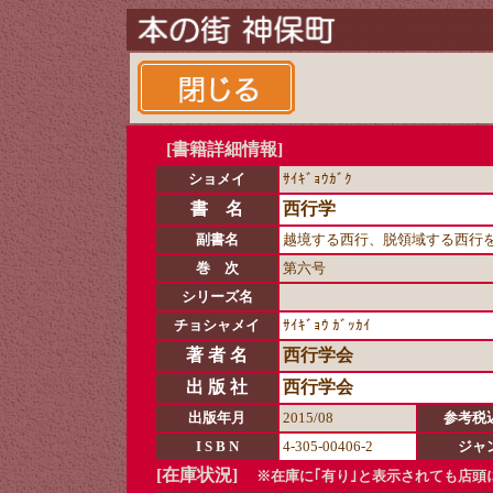
[書籍詳細情報]
ショメイ
ｻｲｷﾞｮｳｶﾞｸ
書 名
西行学
副書名
越境する西行、脱領域する西行
巻 次
第六号
シリーズ名
チョシャメイ
ｻｲｷﾞｮｳ ｶﾞｯｶｲ
著 者 名
西行学会
出 版 社
西行学会
出版年月
2015/08
参考税
I S B N
4-305-00406-2
ジャ
[在庫状況]
※在庫に｢有り｣と表示されても店頭