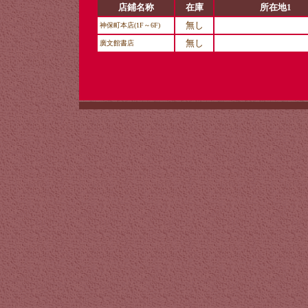
店鋪名称
在庫
所在地1
無し
神保町本店(1F～6F)
無し
廣文館書店