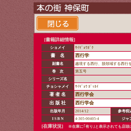
[書籍詳細情報]
ショメイ
ｻｲｷﾞｮｳｶﾞｸ
書 名
西行学
副書名
越境する西行、脱領域する西行
巻 次
第五号
シリーズ名
チョシャメイ
ｻｲｷﾞｮｳ ｶﾞｯｶｲ
著 者 名
西行学会
出 版 社
西行学会
出版年月
2014/12
参考税
I S B N
4-305-00405-4
ジャ
[在庫状況]
※在庫に｢有り｣と表示されても店頭