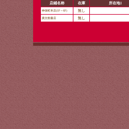
店鋪名称
在庫
所在地1
無し
神保町本店(1F～6F)
無し
廣文館書店