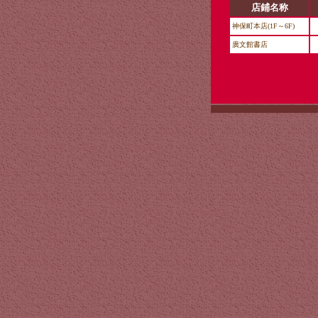
店鋪名称
神保町本店(1F～6F)
廣文館書店