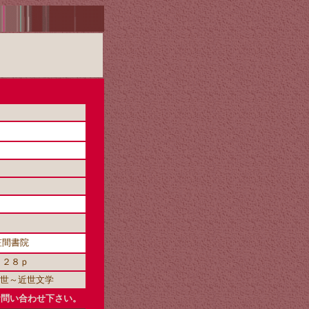
笠間書院
２２８ｐ
中世～近世文学
お問い合わせ下さい。