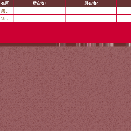
在庫
所在地1
所在地2
無し
無し