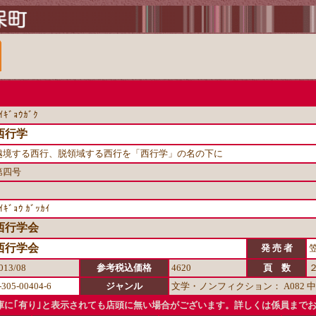
ｲｷﾞｮｳｶﾞｸ
西行学
越境する西行、脱領域する西行を「西行学」の名の下に
第四号
ｲｷﾞｮｳ ｶﾞｯｶｲ
西行学会
西行学会
発 売 者
013/08
参考税込価格
4620
頁 数
-305-00404-6
ジャンル
文学・ノンフィクション： A082 
に｢有り｣と表示されても店頭に無い場合がございます。詳しくは係員まで