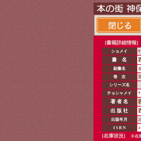
[書籍詳細情報]
ショメイ
ｻ
書 名
副書名
巻 次
シリーズ名
チョシャメイ
ｻ
著 者 名
出 版 社
出版年月
2
I S B N
4
[在庫状況]
※在庫