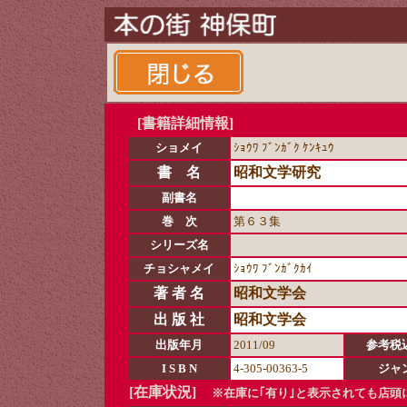
[書籍詳細情報]
ショメイ
ｼｮｳﾜ ﾌﾞﾝｶﾞｸ ｹﾝｷｭｳ
書 名
昭和文学研究
副書名
巻 次
第６３集
シリーズ名
チョシャメイ
ｼｮｳﾜ ﾌﾞﾝｶﾞｸｶｲ
著 者 名
昭和文学会
出 版 社
昭和文学会
出版年月
2011/09
参考税
I S B N
4-305-00363-5
ジャ
[在庫状況]
※在庫に｢有り｣と表示されても店頭