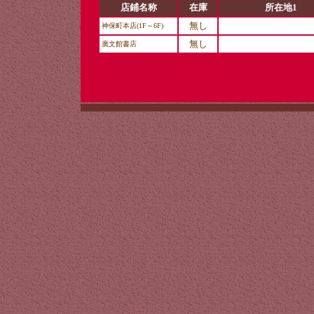
店鋪名称
在庫
所在地1
無し
神保町本店(1F～6F)
無し
廣文館書店