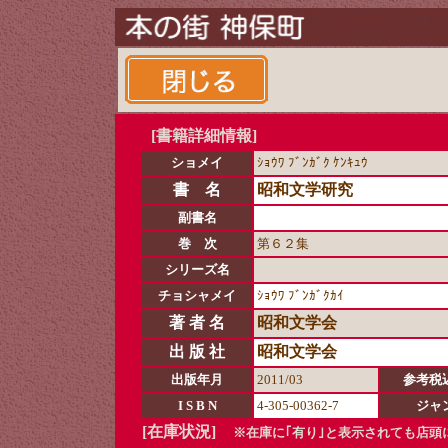
[書籍詳細情報]
ショメイ
ｼｮｳﾜ ﾌﾞﾝｶﾞｸ ｹﾝｷｭｳ
書 名
昭和文学研究
副書名
巻 次
第６２集
シリーズ名
チョシャメイ
ｼｮｳﾜ ﾌﾞﾝｶﾞｸｶｲ
著 者 名
昭和文学会
出 版 社
昭和文学会
出版年月
2011/03
参考税
I S B N
4-305-00362-7
ジャ
[在庫状況]
※在庫に｢有り｣と表示されても店頭