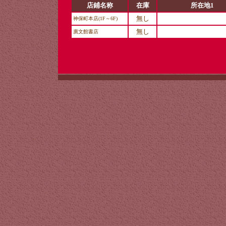
店鋪名称
在庫
所在地1
無し
神保町本店(1F～6F)
無し
廣文館書店