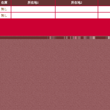
在庫
所在地1
所在地2
無し
無し