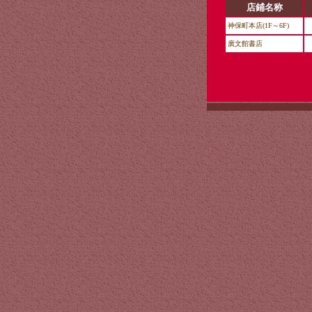
店鋪名称
神保町本店(1F～6F)
廣文館書店