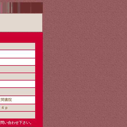
笠間書院
８４ｐ
お問い合わせ下さい。