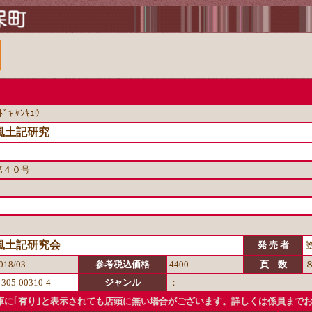
ﾄﾞｷ ｹﾝｷｭｳ
風土記研究
第４０号
風土記研究会
発 売 者
018/03
参考税込価格
4400
頁 数
-305-00310-4
ジャンル
：
に｢有り｣と表示されても店頭に無い場合がございます。詳しくは係員まで