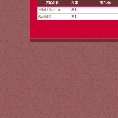
店鋪名称
在庫
所在地1
無し
神保町本店(1F～6F)
無し
廣文館書店