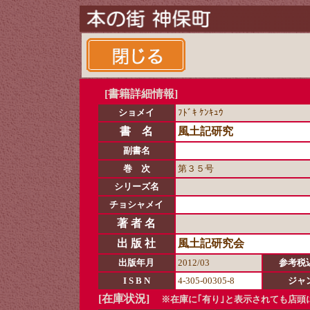
[書籍詳細情報]
ショメイ
ﾌﾄﾞｷ ｹﾝｷｭｳ
書 名
風土記研究
副書名
巻 次
第３５号
シリーズ名
チョシャメイ
著 者 名
出 版 社
風土記研究会
出版年月
2012/03
参考税
I S B N
4-305-00305-8
ジャ
[在庫状況]
※在庫に｢有り｣と表示されても店頭