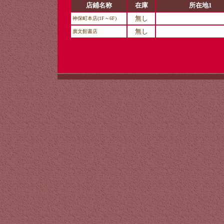
店鋪名称
在庫
所在地1
無し
神保町本店(1F～6F)
無し
廣文館書店