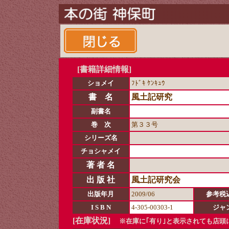
[書籍詳細情報]
ショメイ
ﾌﾄﾞｷ ｹﾝｷｭｳ
書 名
風土記研究
副書名
巻 次
第３３号
シリーズ名
チョシャメイ
著 者 名
出 版 社
風土記研究会
出版年月
2009/06
参考税
I S B N
4-305-00303-1
ジャ
[在庫状況]
※在庫に｢有り｣と表示されても店頭