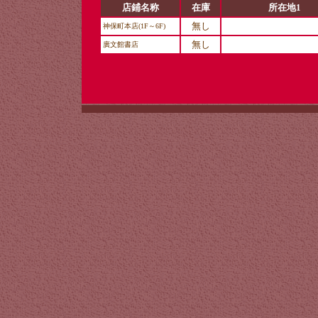
店鋪名称
在庫
所在地1
無し
神保町本店(1F～6F)
無し
廣文館書店