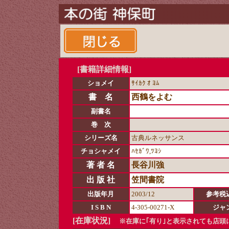
[書籍詳細情報]
ショメイ
ｻｲｶｸ ｵ ﾖﾑ
書 名
西鶴をよむ
副書名
巻 次
シリーズ名
古典ルネッサンス
チョシャメイ
ﾊｾｶﾞﾜ,ﾂﾖｼ
著 者 名
長谷川強
出 版 社
笠間書院
出版年月
2003/12
参考税
I S B N
4-305-00271-X
ジャ
[在庫状況]
※在庫に｢有り｣と表示されても店頭