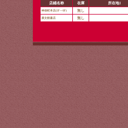
店鋪名称
在庫
所在地1
無し
神保町本店(1F～6F)
無し
廣文館書店