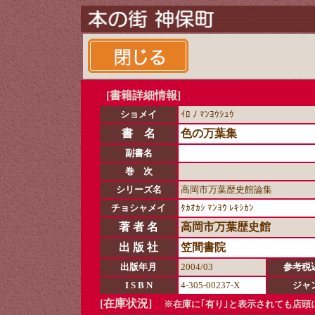
[書籍詳細情報]
ショメイ
ｲﾛ ﾉ ﾏﾝﾖｳｼｭｳ
書 名
色の万葉集
副書名
巻 次
シリーズ名
高岡市万葉歴史館論集
チョシャメイ
ﾀｶｵｶｼ ﾏﾝﾖｳ ﾚｷｼｶﾝ
著 者 名
高岡市万葉歴史館
出 版 社
笠間書院
出版年月
2004/03
参考税
I S B N
4-305-00237-X
ジャ
[在庫状況]
※在庫に｢有り｣と表示されても店頭