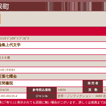
ﾝｼｭｳ ｼﾞｮｳﾀﾞｲ ﾌﾞﾝｶﾞｸ
論集上代文学
第３６冊
ﾝﾖｳ ｼﾁﾖｳｶｲ
万葉七曜会
笠間書院
発 売 者
014/10
参考税込価格
14850
頁 数
-305-00226-4
ジャンル
文学・ノンフィクション： A080 
に｢有り｣と表示されても店頭に無い場合がございます。詳しくは係員まで