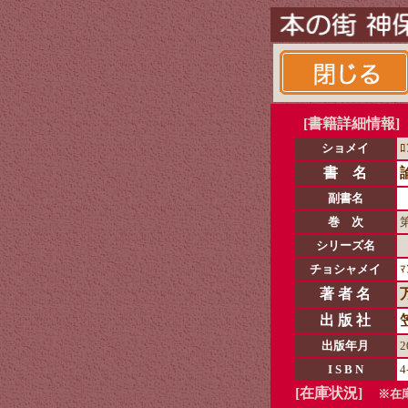
[書籍詳細情報]
ショメイ
ﾛ
書 名
副書名
巻 次
シリーズ名
チョシャメイ
ﾏ
著 者 名
出 版 社
出版年月
2
I S B N
4
[在庫状況]
※在庫