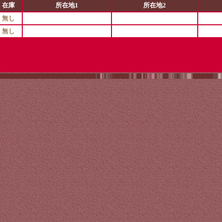
在庫
所在地1
所在地2
無し
無し