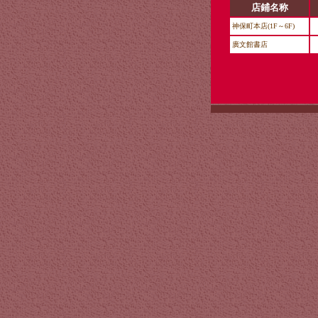
店鋪名称
神保町本店(1F～6F)
廣文館書店